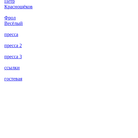
Пётр
Краснощёков
Фрол
Весёлый
пресса
пресса 2
пресса 3
ссылки
гостевая