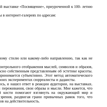
ной выставке «Посвящение», приуроченной к 100- летию
в интернет-галереях по адресам:
ному стилю или какому-либо направлению, так как не
контрольного отображения мыслей, символов и образов,
асно собственным представленьям об эстетике красоты.
принимается субъективно. Этот метод автоматического
своих экспериментах сюрреалисты и дадаисты.
ись, и нашел ответ в реакции аудитории, на выставках.
и переживания, свои образы и мысли. Мне кажется, что
й кисти помогают взглянуть на окружающий мир и
зрения, раздвигая грани привычных рамок того, что
ов на действительность.