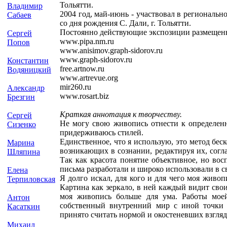
Тольятти.
Владимир
2004 год, май-июнь - участвовал в региональ
Сабаев
со дня рождения С. Дали, г. Тольятти.
Постоянно действующие экспозиции размещены 
Сергей
www.pipa.nm.ru
Попов
www.anisimov.graph-sidorov.ru
www.graph-sidorov.ru
Константин
free.artnow.ru
Водяницкий
www.artrevue.org
mir260.ru
Александр
www.rosart.biz
Брезгин
Краткая аннотация к творчеству.
Сергей
Не могу свою живопись отнести к определен
Сизенко
придерживаюсь стилей.
Единственное, что я использую, это метод бес
Марина
возникающих в сознании, редактируя их, согл
Шляпина
Так как красота понятие объективное, но вос
письма разработали и широко использовали в 
Елена
Я долго искал, для кого и для чего моя живоп
Терпиловская
Картина как зеркало, в ней каждый видит сво
моя живопись больше для ума. Работы мое
Антон
собственный внутренний мир с иной точки 
Касаткин
принято считать нормой и окостеневших взгляд
Михаил