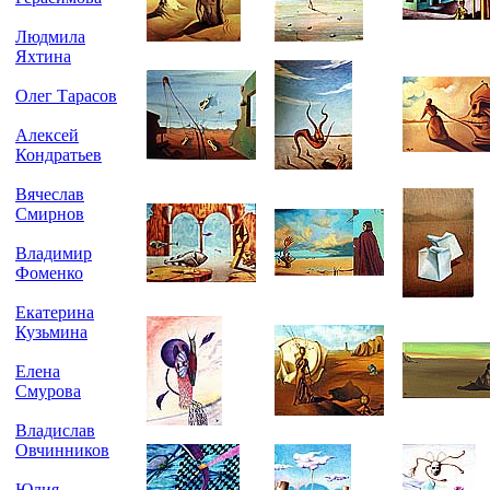
Людмила
Яхтина
Олег Тарасов
Алексей
Кондратьев
Вячеслав
Смирнов
Владимир
Фоменко
Екатерина
Кузьмина
Елена
Смурова
Владислав
Овчинников
Юлия