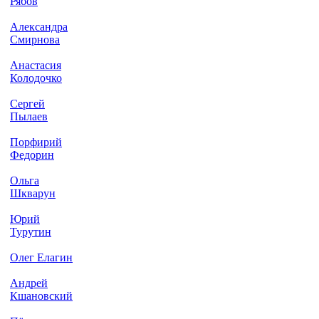
Рябов
Александра
Смирнова
Анастасия
Колодочко
Сергей
Пылаев
Порфирий
Федорин
Ольга
Шкварун
Юрий
Турутин
Олег Елагин
Андрей
Кшановский