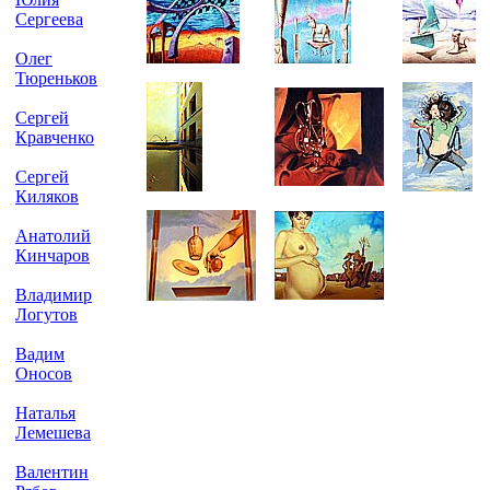
Сергеева
Олег
Тюреньков
Сергей
Кравченко
Сергей
Киляков
Анатолий
Кинчаров
Владимир
Логутов
Вадим
Оносов
Наталья
Лемешева
Валентин