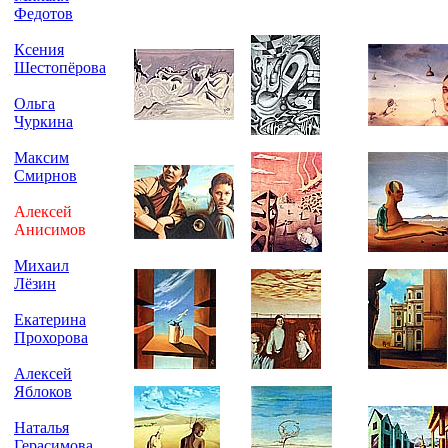
Федотов
Ксения
Шестопёрова
Ольга
Чуркина
Максим
Смирнов
Алексей
Анисимов
Михаил
Лёзин
Екатерина
Прохорова
Алексей
Яблоков
Наталья
Герасимова