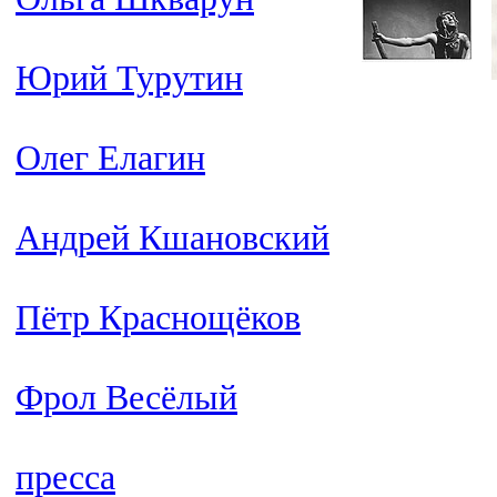
Юрий Турутин
Олег Елагин
Андрей Кшановский
Пётр Краснощёков
Фрол Весёлый
пресса