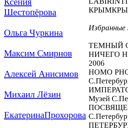
Ксения
LABIRINTIT,
КРЫМКРЫМ,
Шестопёрова
Избранные 
Ольга Чуркина
ТЕМНЫЙ СА
Максим Смирнов
НИЧЕГО НО
2006
HOMO PHOT
Алексей Анисимов
С.Петербур
ИМПЕРАТОР
Михаил Лёзин
Музей С.Пе
ПОСВЯЩЕНИ
ЕкатеринаПрохорова
С.Петербур
ПЕТЕРБУРГ