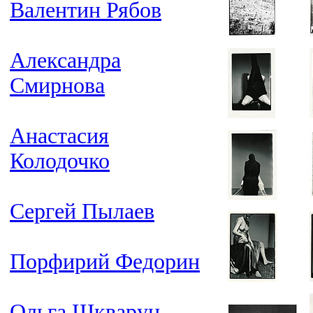
Валентин Рябов
Александра
Смирнова
Анастасия
Колодочко
Сергей Пылаев
Порфирий Федорин
Ольга Шкварун