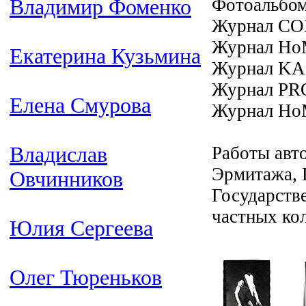
Фотоальбом
Владимир Фоменко
Журнал СО
Журнал НоМ
Екатерина Кузьмина
Журнал KA
Журнал PR
Елена Смурова
Журнал НоМ
Владислав
Работы авто
Эрмитажа, 
Овчинников
Государств
частных ко
Юлия Сергеева
Олег Тюреньков