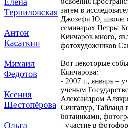
Елена
освоения пространст
затем в исследоват
Терпиловская
Джозефа Ю, школе ф
семинарах Петры Ко
Антон
Кинчаров много, яв
Касаткин
фотохудожников Сам
Михаил
Вот некоторые собы
Кинчарова:
Федотов
- 2007 г., январь –
учёным Государстве
Ксения
Александром Алякри
Шестопёрова
Сингапур, Тайланд 
ботаниками, фотогр
Ольга
- участие в фотофо