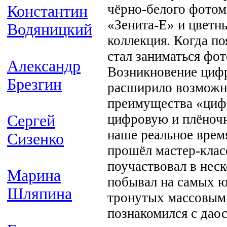
чёрно-белого фотом
Константин
«Зенита-Е» и цветн
Водяницкий
коллекция. Когда п
стал заниматься фо
Александр
Возникновение цифр
Брезгин
расширило возможн
преимущества «цифр
цифровую и плёночн
Сергей
наше реальное врем
Сизенко
прошёл мастер-кла
поучаствовал в нес
Марина
побывал на самых ю
Шляпина
тронутых массовым 
познакомился с дао