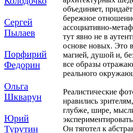
Колодочко
объединяет, придаёт
бережное отношение
Сергей
ассоциативно-метаф
Пылаев
тут явно не в аутен
основе новых. Это в
Порфирий
магией, душой и, бе
Федорин
все образы отражаю
реального окружаю
Ольга
Реалистические фот
Шкварун
нравились зрителям,
глубже, шире, мысл
Юрий
экспериментировать
Турутин
Он тяготел к абстр