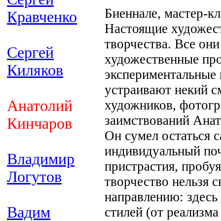
Биеннале, мастер-кл
Кравченко
Настоящие художест
творчества. Все он
Сергей
художественные про
Киляков
экспериментальные 
устраивают некий с
Анатолий
художников, фотогр
заимствований Анат
Кинчаров
Он сумел остаться 
индивидуальный поч
Владимир
пристрастия, пробуя
Логутов
творчество нельзя с
направлению: здесь 
Вадим
стилей (от реализма