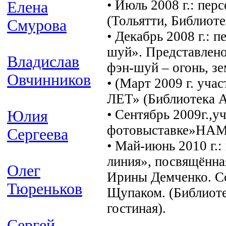
• Июль 2008 г.: пер
Елена
(Тольятти, Библиоте
Смурова
• Декабрь 2008 г.: 
шуй». Представлено
Владислав
фэн-шуй – огонь, зе
Овчинников
• (Март 2009 г. уч
ЛЕТ» (Библиотека А
• Сентябрь 2009г.,у
Юлия
фотовыставке»НАМ 
Сергеева
• Май-июнь 2010 г.
линия», посвящённа
Олег
Ирины Демченко. С
Тюреньков
Щупаком. (Библиоте
гостиная).
Сергей