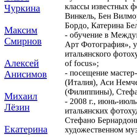
классы известных ф
Чуркина
Винкель, Бен Вилмо
Бордо, Катерина Бе
Максим
- обучение в Межд
Смирнов
Арт Фотография», у
итальянского фотох
Алексей
of focus»;
- посещение мастер
Анисимов
(Италия), Аси Немч
(Филиппины), Стефа
Михаил
- 2008 г., июнь-июл
Лёзин
итальянских фотох
Стефано Бернардони
Екатерина
художественном муз