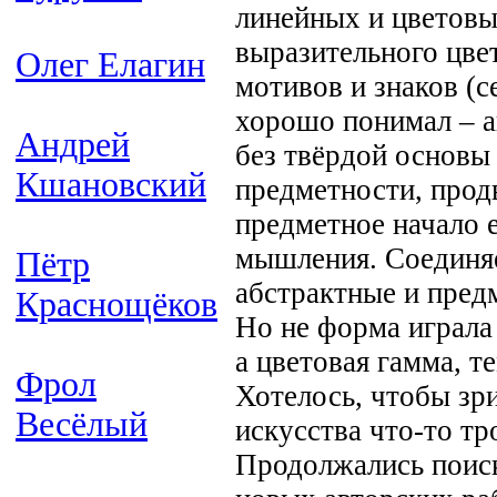
линейных и цветовы
выразительного цве
Олег Елагин
мотивов и знаков (с
хорошо понимал – а
Андрей
без твёрдой основы
Кшановский
предметности, прод
предметное начало 
мышления. Соединяе
Пётр
абстрактные и пред
Краснощёков
Но не форма играла
а цветовая гамма, 
Фрол
Хотелось, чтобы зр
Весёлый
искусства что-то тр
Продолжались поиск