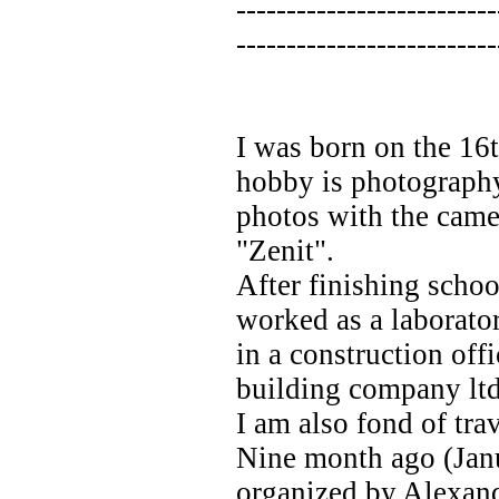
--------------------------
--------------------------
I was born on the 16
hobby is photography
photos with the came
"Zenit".
After finishing schoo
worked as a laborator
in a construction off
building company ltd
I am also fond of tra
Nine month ago (Janua
organized by Alexande