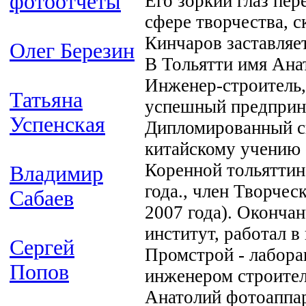
фотоотчёты
Его зоркий глаз пер
сфере творчества, 
Кинчаров заставляет
Олег Березин
В Тольятти имя Ана
Инженер-строитель,
Татьяна
успешный предприн
Успенская
Дипломированный с
китайскому учению 
Коренной тольяттине
Владимир
года., член Творчес
Сабаев
2007 года). Оконча
институт, работал 
Сергей
Промстрой - лабора
Попов
инженером строител
Анатолий фотоаппар