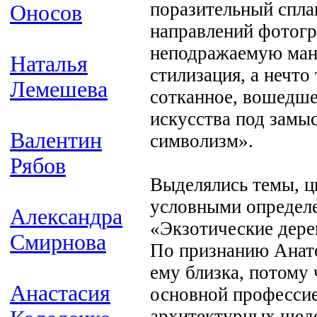
поразительный спла
Оносов
направлений фотог
неподражаемую мане
Наталья
стилизация, а нечто
Лемешева
сотканное, вошедше
искусства под замы
Валентин
символизм».
Рябов
Выделялись темы, ц
условными определе
Александра
«Экзотические дерев
Смирнова
По признанию Анато
ему близка, потому 
Анастасия
основной професси
архитектурных шеде