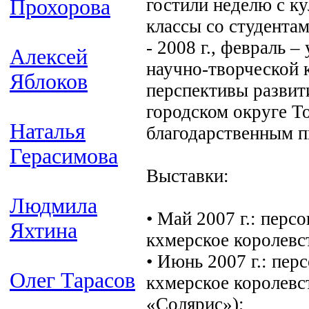
гостили неделю с к
Прохорова
классы со студента
- 2008 г., февраль 
Алексей
научно-творческой 
Яблоков
перспективы развит
городском округе Т
Наталья
благодарственным п
Герасимова
Выставки:
Людмила
• Май 2007 г.: перс
Яхтина
кхмерское королевст
• Июнь 2007 г.: пер
Олег Тарасов
кхмерское королевс
«Солярис»);