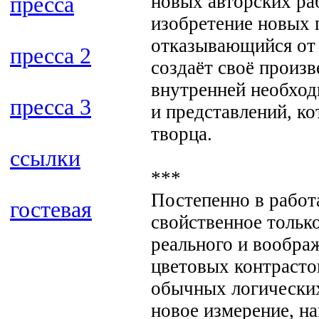
новых авторских ра
пресса
изобретение новых 
отказывающийся от 
пресса 2
создаёт своё произ
внутренней необход
пресса 3
и представлений, ко
творца.
ссылки
***
Постепенно в работ
гостевая
свойственное тольк
реального и вообра
цветовых контрасто
обычных логических
новое измерение, н